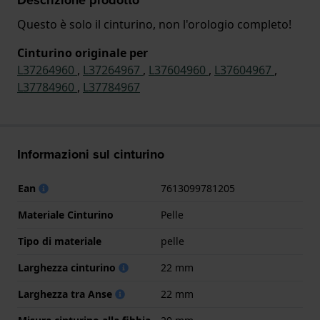
Questo è solo il cinturino, non l'orologio completo!
Cinturino originale per
L37264960
,
L37264967
,
L37604960
,
L37604967
,
L37784960
,
L37784967
Informazioni sul cinturino
Ean
7613099781205
Materiale Cinturino
Pelle
Tipo di materiale
pelle
Larghezza cinturino
22 mm
Larghezza tra Anse
22 mm