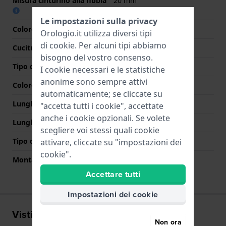
Misura cinturino alla fibbia
20 mm
Le impostazioni sulla privacy
Colore cinturino
Azzurro o blu
Orologio.it utilizza diversi tipi
di
cookie
. Per alcuni tipi abbiamo
Cuciture a colori
Bianco
bisogno del vostro consenso.
Tipo di chiusura
Nessuno
I cookie necessari e le statistiche
anonime sono sempre attivi
Colore Chiusura
N/D
automaticamente; se cliccate su
Lunghezza Parte Superiore
75 mm
"accetta tutti i cookie", accettate
anche i cookie opzionali. Se volete
Lunghezza Parte Inferiore
115 mm
scegliere voi stessi quali cookie
Tipo di montatura
Perni a molla
attivare, cliccate su "impostazioni dei
cookie".
Montatura dritta
Si
Accettare tutti
Impostazioni dei cookie
Visti di recente
Non ora