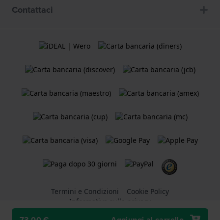
Contattaci
Termini e Condizioni
Cookie Policy
Informativa sulla privacy
73,00 €
Aggiungi al carrello