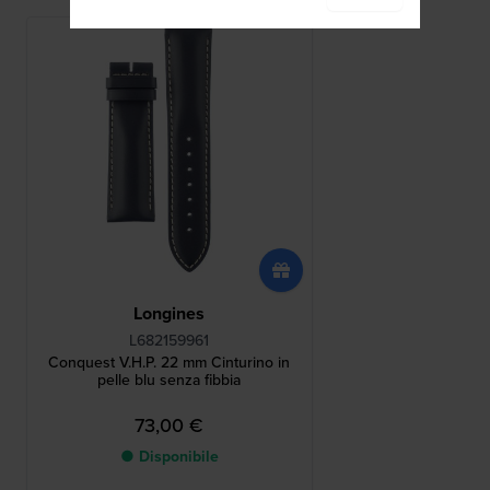
Longines
L682159961
Conquest V.H.P. 22 mm Cinturino in
pelle blu senza fibbia
73,00 €
● Disponibile