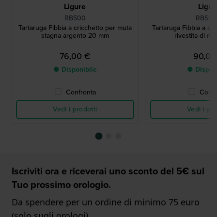
Ligure
Ligur
RB500
RB50
Tartaruga Fibbia a cricchetto per muta
Tartaruga Fibbia a cr
stagna argento 20 mm
rivestita di n
76,00 €
90,00
● Disponibile
● Dispon
Confronta
Confr
Vedi i prodotti
Vedi i pro
Iscriviti ora e riceverai uno sconto del 5€ sul
Tuo prossimo orologio.
Da spendere per un ordine di minimo 75 euro
(solo sugli orologi)