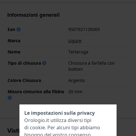
Informazioni generali
Ean
9507921139365
Marca
Ligure
Nome
Tartaruga
Tipo di chiusura
Chiusura a farfalla con
bottoni
Colore Chiusura
Argento
Misura cinturino alla fibbia
20 mm
Le impostazioni sulla privacy
Orologio.it utilizza diversi tipi
di
cookie
. Per alcuni tipi abbiamo
Visti di recente
bisogno del vostro consenso.