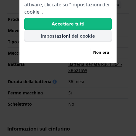
attivare, cliccate su "impostazioni dei
Scarica il manuale (English)
cookie".
Produttore Movimento
Seiko Instruments Inc.
Accettare tutti
Movimento svizzero
No
Impostazioni dei cookie
Tipo di display
Analogico
Non ora
Meccanismo
Quarzo
Batteria
Batteria Renata R364 364 /
SR621SW
Durata della batteria
36 mesi
Fermo macchina
Si
Scheletrato
No
Informazioni sul cinturino