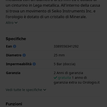
un cinturino in Lega metallica. All'interno della cassa
si trova un movimento di Seiko Instruments Inc. e
l'orologio è dotato di un cristallo di Minerale.
Altro
L'orologio è impermeabile a 5ATM. Questo significa
che l'orologio è adatto per la doccia. L'orologio è
Specifiche
fornito con 2 Anni di garanzia.
Ean
3389556341292
.
Diametro
25 mm
Impermeabilità
5 Bar (doccia)
Garanzia
2 Anni di garanzia
gratuita
1 anno di
garanzia extra su Orologio.it
Vedi tutte le specifiche
Funzioni