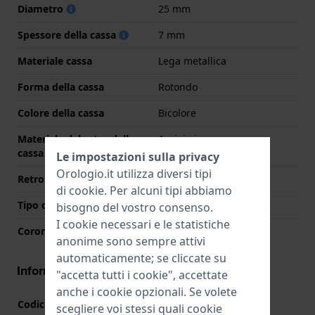
Diametro
25 mm
Spessore della cassa
7 mm
Materiale cassa
Lega metallica
Forma della cassa
Rotondo
Colore della cassa
Bicolore
Materiale del retro della
Acciaio inox
cassa
Le impostazioni sulla privacy
Orologio.it utilizza diversi tipi
Retro cassa
Coperchio a pressione
di
cookie
. Per alcuni tipi abbiamo
Tipo di vetro
Minerale
bisogno del vostro consenso.
I cookie necessari e le statistiche
Corona
Corona da estrarre
anonime sono sempre attivi
automaticamente; se cliccate su
Informazioni del movimento
"accetta tutti i cookie", accettate
anche i cookie opzionali. Se volete
Codice Movimento
VJ21
(
Vedi specifiche
)
scegliere voi stessi quali cookie