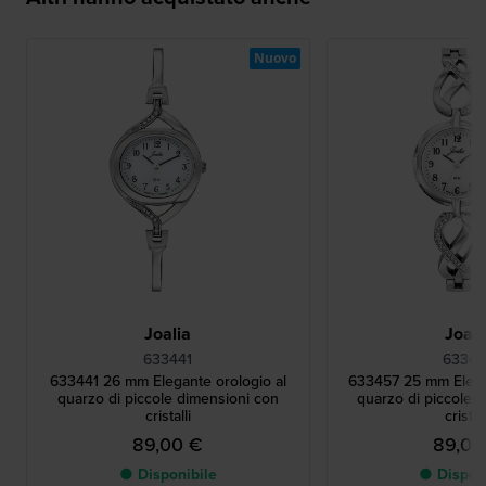
Nuovo
Joalia
Joali
633441
63345
633441 26 mm Elegante orologio al
633457 25 mm Elega
quarzo di piccole dimensioni con
quarzo di piccole 
cristalli
cristall
89,00 €
89,00
● Disponibile
● Dispon