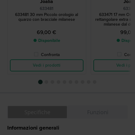
Joalia
Joali
633481
63347
633481 30 mm Piccolo orologio al
633471 17 mm Orol
quarzo con bracciale milanese
rettangolare extra sm
milanese dal des
69,00 €
99,00
● Disponibile
● Dispon
Confronta
Confr
Vedi i prodotti
Vedi i pro
Specifiche
Funzioni
Informazioni generali