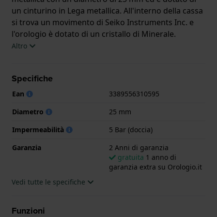
un cinturino in Lega metallica. All'interno della cassa
si trova un movimento di Seiko Instruments Inc. e
l'orologio è dotato di un cristallo di Minerale.
Altro
L'orologio è impermeabile a 5ATM. Questo significa
che l'orologio è adatto per la doccia. L'orologio è
Specifiche
fornito con 2 Anni di garanzia.
Ean
3389556310595
.
Diametro
25 mm
Impermeabilità
5 Bar (doccia)
Garanzia
2 Anni di garanzia
gratuita
1 anno di
garanzia extra su Orologio.it
Vedi tutte le specifiche
Funzioni