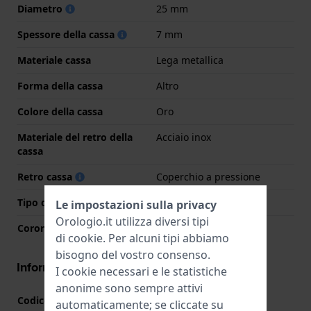
Diametro
25 mm
Spessore della cassa
7 mm
Materiale cassa
Lega metallica
Forma della cassa
Altro
Colore della cassa
Oro
Materiale del retro della
Acciaio inox
cassa
Retro cassa
Coperchio a pressione
Tipo di vetro
Minerale
Le impostazioni sulla privacy
Orologio.it utilizza diversi tipi
Corona
Corona da estrarre
di
cookie
. Per alcuni tipi abbiamo
bisogno del vostro consenso.
Informazioni del movimento
I cookie necessari e le statistiche
anonime sono sempre attivi
Codice Movimento
VJ21
(
Vedi specifiche
)
automaticamente; se cliccate su