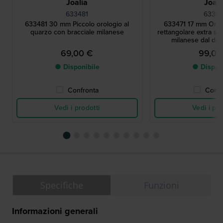
Joalia
Joali
633481
63347
633481 30 mm Piccolo orologio al
633471 17 mm Orol
quarzo con bracciale milanese
rettangolare extra sm
milanese dal des
69,00 €
99,00
● Disponibile
● Dispon
Confronta
Confr
Vedi i prodotti
Vedi i pro
Specifiche
Funzioni
Informazioni generali