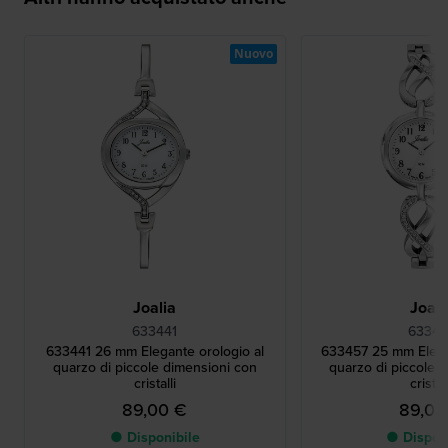
Nuovo
Joalia
Joali
633441
63345
633441 26 mm Elegante orologio al
633457 25 mm Elega
quarzo di piccole dimensioni con
quarzo di piccole 
cristalli
cristall
89,00 €
89,00
● Disponibile
● Dispon