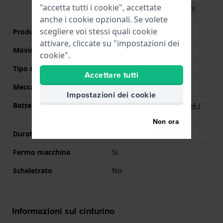
"accetta tutti i cookie", accettate
Scarica il manuale (English)
anche i cookie opzionali. Se volete
scegliere voi stessi quali cookie
Produttore Movimento
Seiko Instruments Inc.
attivare, cliccate su "impostazioni dei
Movimento svizzero
No
cookie".
Tipo di display
Analogico
Accettare tutti
Meccanismo
Quarzo
Impostazioni dei cookie
Batteria
Batteria Renata R364 364 /
SR621SW
Non ora
Durata della batteria
36 mesi
Fermo macchina
Si
Scheletrato
No
Informazioni sul cinturino