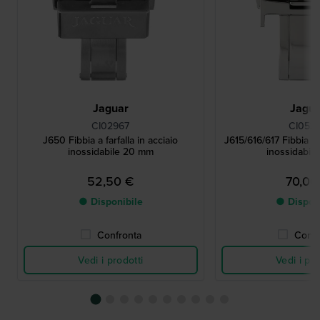
Jaguar
Jagu
CI02967
CI053
J650 Fibbia a farfalla in acciaio
J615/616/617 Fibbia a f
inossidabile 20 mm
inossidabil
52,50 €
70,00
● Disponibile
● Dispon
Confronta
Confr
Vedi i prodotti
Vedi i pro