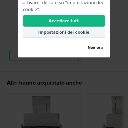
CI06036
attivare, cliccate su "impostazioni dei
J620 Fibbia a farfalla in acciaio
cookie".
inossidabile 20 mm
Accettare tutti
80,00 €
Impostazioni dei cookie
● Disponibile
Confronta
Non ora
Vedi i prodotti
Altri hanno acquistato anche