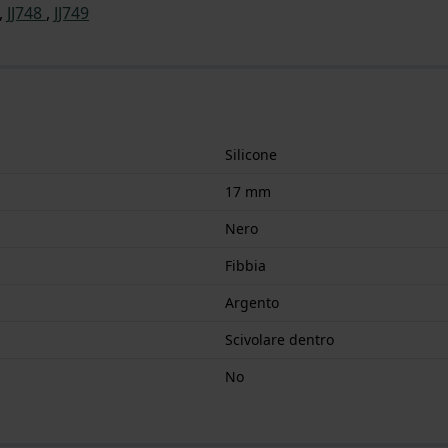
,
JJ748
,
JJ749
Silicone
17 mm
Nero
Fibbia
Argento
Scivolare dentro
No