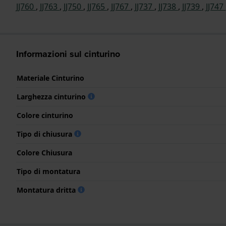
JJ760
,
JJ763
,
JJ750
,
JJ765
,
JJ767
,
JJ737
,
JJ738
,
JJ739
,
JJ747
Informazioni sul cinturino
Materiale Cinturino
Larghezza cinturino
Colore cinturino
Tipo di chiusura
Colore Chiusura
Tipo di montatura
Montatura dritta