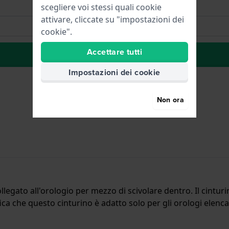
scegliere voi stessi quali cookie
attivare, cliccate su "impostazioni dei
cookie".
Accettare tutti
alla lista dei desideri
Impostazioni dei cookie
Non ora
ollegato all'orologio per mezzo di scivolare dentro. Il cint
fica che questo cinturino è adatto solo per gli orologi elenca