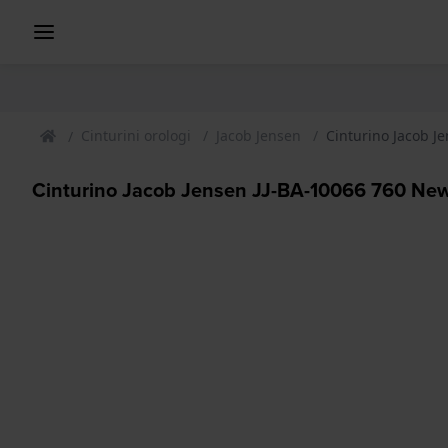
Cinturini orologi
Jacob Jensen
Cinturino Jacob J
Cinturino Jacob Jensen JJ-BA-10066 760 New