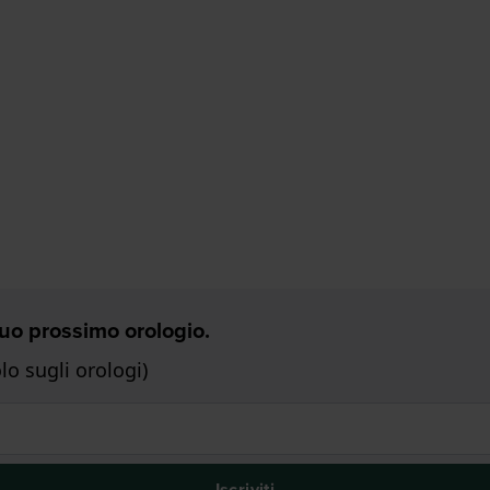
 Tuo prossimo orologio.
o sugli orologi)
Iscriviti