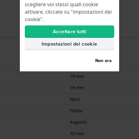
scegliere voi stessi quali cookie
attivare, cliccate su "impostazioni dei
cookie".
Accettare tutti
Impostazioni dei cookie
Non ora
Silicone
19 mm
19 mm
Nero
Fibbia
Argento
70 mm