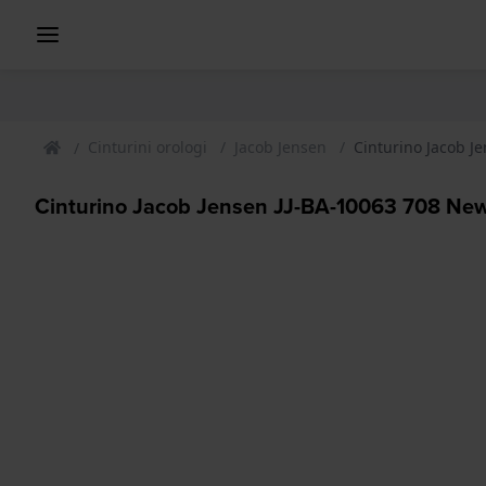
Cinturini orologi
Jacob Jensen
Cinturino Jacob J
Cinturino Jacob Jensen JJ-BA-10063 708 New