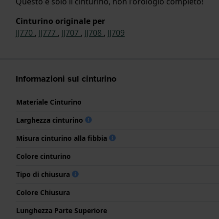
Questo è solo il cinturino, non l'orologio completo!
Cinturino originale per
JJ770
,
JJ777
,
JJ707
,
JJ708
,
JJ709
Informazioni sul cinturino
Materiale Cinturino
Larghezza cinturino
Misura cinturino alla fibbia
Colore cinturino
Tipo di chiusura
Colore Chiusura
Lunghezza Parte Superiore