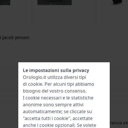
i Jacob Jensen
Le impostazioni sulla privacy
Orologio.it utilizza diversi tipi
di
cookie
. Per alcuni tipi abbiamo
8718569101817
bisogno del vostro consenso.
37 mm
I cookie necessari e le statistiche
anonime sono sempre attivi
5 Bar (doccia)
automaticamente; se cliccate su
2 Anni di garanzia
"accetta tutti i cookie", accettate
gratuita
1 anno di garanzia ext
anche i cookie opzionali. Se volete