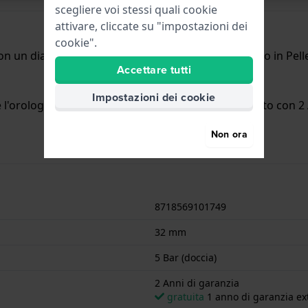
scegliere voi stessi quali cookie
attivare, cliccate su "impostazioni dei
cookie".
n un diametro di 32 mm ed è dotato di un cinturino in Pelle
Accettare tutti
Impostazioni dei cookie
'orologio è adatto per la doccia. L'orologio è fornito con 2 
Non ora
8718569101749
32 mm
5 Bar (doccia)
2 Anni di garanzia
gratuita
1 anno di garanzia ext