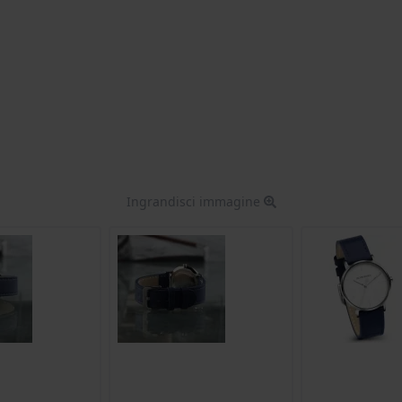
Ingrandisci immagine