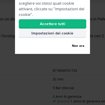
scegliere voi stessi quali cookie
attivare, cliccate su "impostazioni dei
cookie".
n un diametro di 32 mm ed è dotato di un cinturino in Pelle
Accettare tutti
Impostazioni dei cookie
'orologio è adatto per la doccia. L'orologio è fornito con 2 
Non ora
8718569101732
32 mm
5 Bar (doccia)
2 Anni di garanzia
gratuita
1 anno di garanzia ext