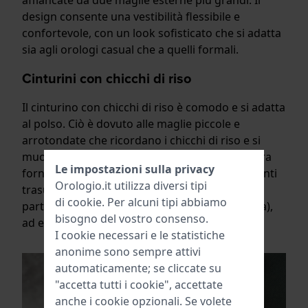
design consente una vestibilità flessibile e
confortevole, con un look sofisticato che si adatta
sia agli orologi casual che a quelli formali.
Cinturini con chicchi di riso
Il cinturino con chicchi di riso è comodo e si adatta
al polso. Ciò è dovuto alle maglie piccole e
arrotondate che ricordano i chicchi di riso e si
muovono individualmente l'una rispetto all'altra
Le impostazioni sulla privacy
fornendo grande flessibilità. Questi collegamenti
Orologio.it utilizza diversi tipi
trasudano un'eleganza sottile che si adatta
di
cookie
. Per alcuni tipi abbiamo
particolarmente agli orologi di lusso (da donna),
bisogno del vostro consenso.
ad esempio di Balmain o Certina.
I cookie necessari e le statistiche
anonime sono sempre attivi
automaticamente; se cliccate su
"accetta tutti i cookie", accettate
anche i cookie opzionali. Se volete