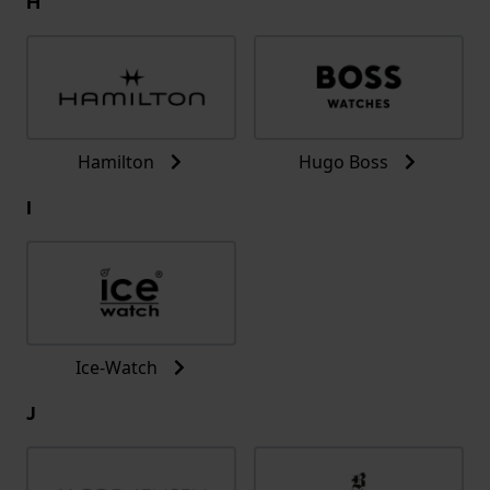
H
Hamilton
Hugo Boss
I
Ice-Watch
J