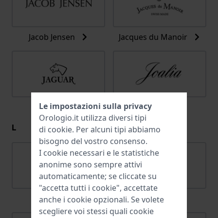
Jacob Jensen
Jacques du Manoir
Le impostazioni sulla privacy
Jaguar
Joalia
Orologio.it utilizza diversi tipi
L
di
cookie
. Per alcuni tipi abbiamo
bisogno del vostro consenso.
I cookie necessari e le statistiche
anonime sono sempre attivi
automaticamente; se cliccate su
"accetta tutti i cookie", accettate
Lacoste
Ligure
anche i cookie opzionali. Se volete
scegliere voi stessi quali cookie