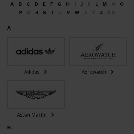
A
B
C
D
E
F
G
H
I
J
K
L
M
N
O
P
Q
R
S
T
U
V
W
X
Y
Z
0-9
A
Adidas
Aerowatch
Aston Martin
B