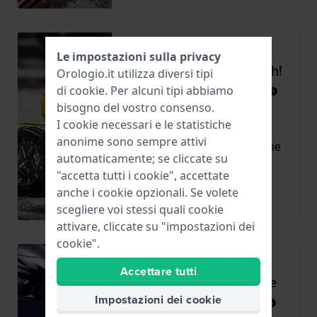
GA-B2100: il classico G-
Le impostazioni sulla privacy
Shock, ora con Bluetooth!
Orologio.it utilizza diversi tipi
di
cookie
. Per alcuni tipi abbiamo
Postato
24 agosto 2022
da
Miriam
bisogno del vostro consenso.
Aggiungendo una batteria
I cookie necessari e le statistiche
solare e una connessione
anonime sono sempre attivi
Bluetooth con lo smartphone
automaticamente; se cliccate su
al...
"accetta tutti i cookie", accettate
anche i cookie opzionali. Se volete
Altro
scegliere voi stessi quali cookie
attivare, cliccate su "impostazioni dei
cookie".
Orologi Casio Edifice:
Accettare tutti
ispirati alle auto sportive
Impostazioni dei cookie
Postato
13 maggio 2022
da
James