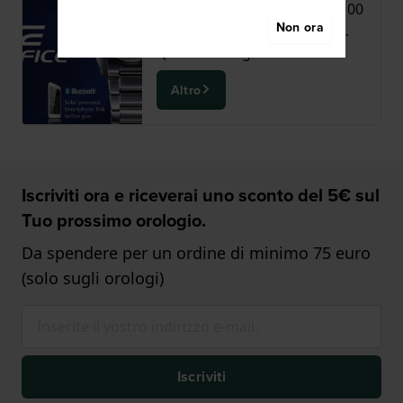
La linea Casio Edifice ECB-S100
Non ora
unisce velocità ed efficienza.
Questi orologi ha...
Altro
Iscriviti ora e riceverai uno sconto del 5€ sul
Tuo prossimo orologio.
Da spendere per un ordine di minimo 75 euro
(solo sugli orologi)
Iscriviti