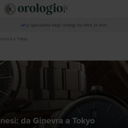
Lo specialista degli orologi da oltre 25 anni
Ginevra a Tokyo
onesi: da Ginevra a Tokyo