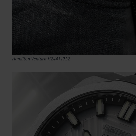
Hamilton Ventura H24411732