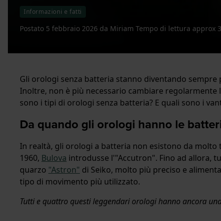
Informazioni e fatti
Postato
5 febbraio 2026
da
Miriam
Tempo di lettura approx 
Gli orologi senza batteria stanno diventando sempre pi
Inoltre, non è più necessario cambiare regolarmente l
sono i tipi di orologi senza batteria? E quali sono i va
Da quando gli orologi hanno le batter
In realtà, gli orologi a batteria non esistono da molto 
1960,
Bulova
introdusse l'"Accutron". Fino ad allora, t
quarzo
"Astron"
di Seiko, molto più preciso e alimenta
tipo di movimento più utilizzato.
Tutti e quattro questi leggendari orologi hanno ancora u