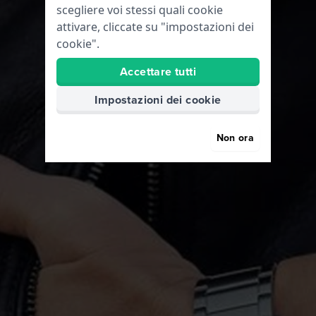
scegliere voi stessi quali cookie
attivare, cliccate su "impostazioni dei
cookie".
Accettare tutti
Impostazioni dei cookie
Non ora