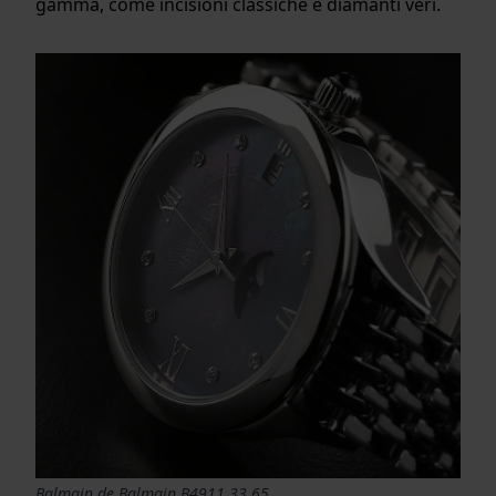
gamma, come incisioni classiche e diamanti veri.
Balmain de Balmain B4911.33.65