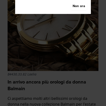
Non ora
B4430.33.82 Laelia
In arrivo ancora più orologi da donna
Balmain
Ci aspettiamo molti altri bellissimi orologi da
donna nella nuova collezione Balmain per l'estate