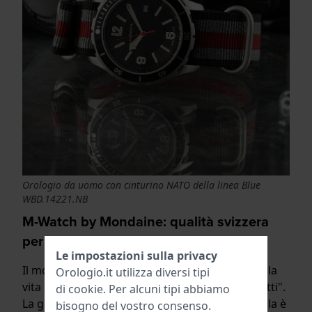
Orologio da uomo con cinturino NATO della linea Blue
WBD.14221.NB
M-Watch by Mondaine: qualità svizzera
per tutti, ogni giorno
Le impostazioni sulla privacy
Il motto di M-Watch è: "L'orologio svizzero per la
Orologio.it utilizza diversi tipi
vita reale" e si vende come "Swiss Made per tutti".
di
cookie
. Per alcuni tipi abbiamo
La gamma è composta da tre linee: la linea gialla è
bisogno del vostro consenso.