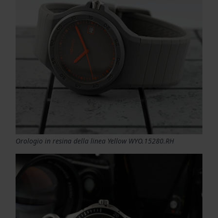
Orologio in resina della linea Yellow WYO.15280.RH