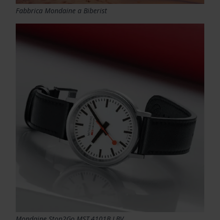
Fabbrica Mondaine a Biberist
Mondaine Stop2Go MST.4101B.LBV