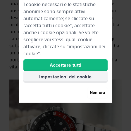
una collezione di orologi colorati in plastica che
I cookie necessari e le statistiche
possono resistere ai colpi e hanno un aspetto di
anonime sono sempre attivi
design alla moda. La linea rossa è composta da
automaticamente; se cliccate su
orologi basati su design di orologi classici e noti a
"accetta tutti i cookie", accettate
un prezzo interessante. E la linea blu è una
anche i cookie opzionali. Se volete
categoria di orologi sportivi che include orologi
scegliere voi stessi quali cookie
subacquei, da pilota e militari. Quindi M-Watch ha
attivare, cliccate su "impostazioni dei
un orologio abbinato alla portata di ogni
cookie".
portafoglio per ogni occasione e situazione della
Accettare tutti
vita quotidiana.
Impostazioni dei cookie
Non ora