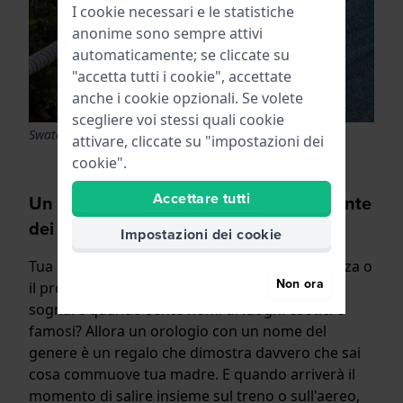
I cookie necessari e le statistiche
anonime sono sempre attivi
automaticamente; se cliccate su
"accetta tutti i cookie", accettate
anche i cookie opzionali. Se volete
scegliere voi stessi quali cookie
Swatch What if?
attivare, cliccate su "impostazioni dei
cookie".
Accettare tutti
Un orologio pratico per la mamma amante
dei viaggi
Impostazioni dei cookie
Tua madre pianifica sempre la prossima vacanza o
Non ora
il prossimo viaggio in città? A volte riesce a
sognare quando sente nomi di luoghi esotici o
famosi? Allora un orologio con un nome del
genere è un regalo che dimostra davvero che sai
cosa commuove tua madre. E quando arriverà il
momento di salire insieme sul treno o sull'aereo,