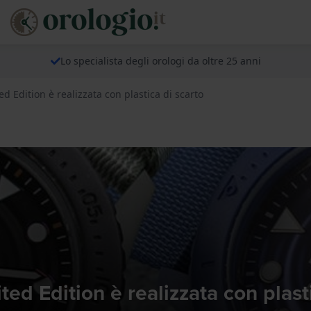
Lo specialista degli orologi da oltre 25 anni
ed Edition è realizzata con plastica di scarto
ted Edition è realizzata con plast