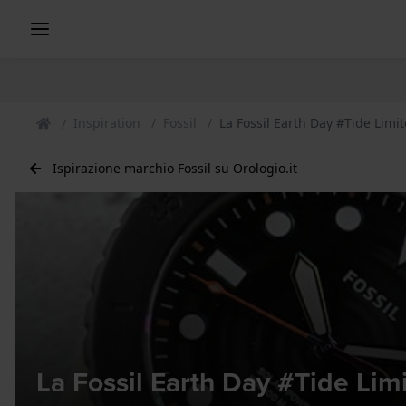
Inspiration
Fossil
La Fossil Earth Day #Tide Limit
Ispirazione marchio Fossil su Orologio.it
La Fossil Earth Day #Tide Limi