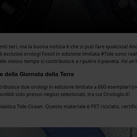
ti seri, ma la buona notizia è che si può fare qualcosa! An
sclusivi orologi Fossil in edizione limitata #Tide sono real
lo stesso tempo si contribuisce a ripulire il pianeta
. Fai un
e della Giornata della Terra
tribuisce due orologi in edizione limitata a 600 esemplari (n
bili solo presso negozi selezionati, tra cui Orologio.it!
in plastica Tide Ocean. Questo materiale è PET riciclato, cer