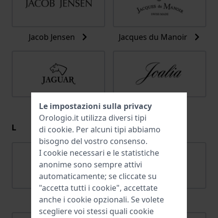
Jacob Jensen
Jacques du Manoir
Le impostazioni sulla privacy
Jaguar
Joalia
Orologio.it utilizza diversi tipi
L
di
cookie
. Per alcuni tipi abbiamo
bisogno del vostro consenso.
I cookie necessari e le statistiche
anonime sono sempre attivi
automaticamente; se cliccate su
"accetta tutti i cookie", accettate
Lacoste
Ligure
anche i cookie opzionali. Se volete
scegliere voi stessi quali cookie