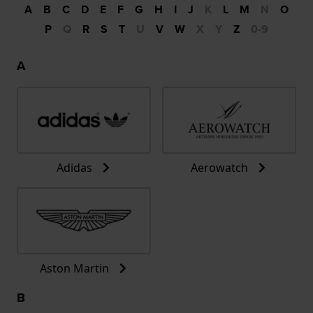
A
B
C
D
E
F
G
H
I
J
K
L
M
N
O
P
Q
R
S
T
U
V
W
X
Y
Z
0-9
A
Adidas
Aerowatch
Aston Martin
B