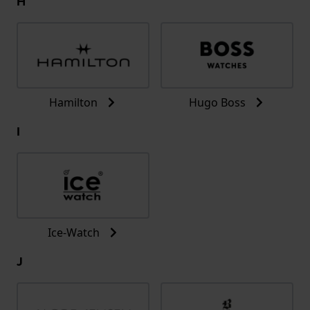
H
Hamilton
Hugo Boss
I
Ice-Watch
J