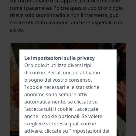
sul corpo umano o su apparecchiature mediche
come i pacemaker. Poiché questo tipo di orologio
riceve solo segnali radio e non li trasmette, può
essere utilizzato ovunque, anche in ospedale o in
aereo.
Le impostazioni sulla privacy
Orologio.it utilizza diversi tipi
di
cookie
. Per alcuni tipi abbiamo
bisogno del vostro consenso.
I cookie necessari e le statistiche
anonime sono sempre attivi
automaticamente; se cliccate su
"accetta tutti i cookie", accettate
anche i cookie opzionali. Se volete
scegliere voi stessi quali cookie
attivare, cliccate su "impostazioni dei