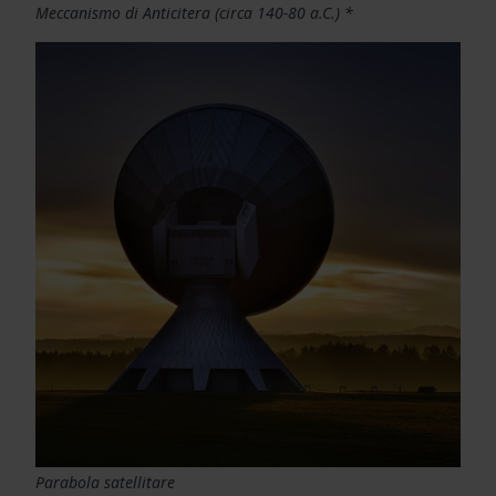
Meccanismo di Anticitera (circa 140-80 a.C.) *
Parabola satellitare