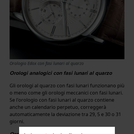
Orologio Edox con fasi lunari al quarzo
Orologi analogici con fasi lunari al quarzo
Gli orologi al quarzo con fasi lunari funzionano più
o meno come gli orologi meccanici con fasi lunari.
Se l'orologio con fasi lunari al quarzo contiene
anche un calendario perpetuo, correggerà
automaticamente la deviazione tra 29, 5 e 30 o 31
giorni.