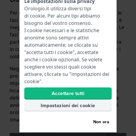
Orologi digitali per le fasi lunari
Le impostazioni sulla privacy
Orologio.it utilizza diversi tipi
Per quanto bello sia un orologio analogico per le
di
cookie
. Per alcuni tipi abbiamo
fasi lunari, se si dipende dalle fasi lunari esatte, è
bisogno del vostro consenso.
meglio scegliere un moderno orologio digitale. Le
I cookie necessari e le statistiche
fasi lunari determinano le maree. È
anonime sono sempre attivi
particolarmente importante per i diportisti. L'ora
automaticamente; se cliccate su
in cui sorge e tramonta il sole è importante per i
"accetta tutti i cookie", accettate
soldati e gli atleti all'aperto.
anche i cookie opzionali. Se volete
scegliere voi stessi quali cookie
Negli orologi digitali, il calendario è solitamente
attivare, cliccate su "impostazioni dei
pre-programmato per 100 anni. Quando si è
cookie".
impostato correttamente il fuso orario o la
località, e l'orologio include una visualizzazione
Accettare tutti
delle fasi lunari o delle maree, la visualizzazione
avviene automaticamente in modo corretto. Gli
Impostazioni dei cookie
orologi digitali con sincronizzazione GPS o
smartphone sono ancora più precisi.
Non ora