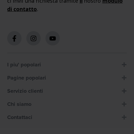
ci invii una richiesta tramite
il
nostro
modulo
di contatto
.
I piu' popolari
Pagine popolari
Servizio clienti
Chi siamo
Contattaci