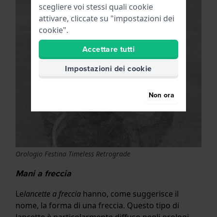
scegliere voi stessi quali cookie
attivare, cliccate su "impostazioni dei
cookie".
Accettare tutti
Impostazioni dei cookie
Non ora
Orologio Festina Timeless Retrograde
Mani a freccia
Le
lancette a freccia
hanno, come suggerisce il
nome, la forma di una freccia. Questo tipo di
lancette è particolarmente diffuso negli orologi