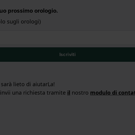
 Tuo prossimo orologio.
o sugli orologi)
Iscriviti
arà lieto di aiutarLa!
 invii una richiesta tramite
il
nostro
modulo di conta