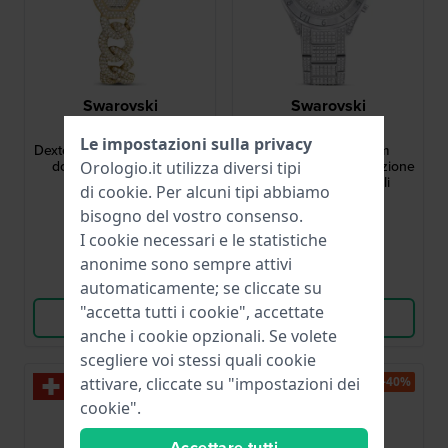
Swarovski
Swarovski
5668854
5668845
Le impostazioni sulla privacy
Dextera 20 mm Orologio da
Dextera Lux 40 mm
donna oro con cristalli
Cronografo di fabbricazione
Orologio.it utilizza diversi tipi
svizzera con cristalli
di
cookie
. Per alcuni tipi abbiamo
450,00 €
700,00 €
bisogno del vostro consenso.
● Disponibile
● Disponibile
I cookie necessari e le statistiche
anonime sono sempre attivi
Confronta
Confronta
automaticamente; se cliccate su
"accetta tutti i cookie", accettate
Vedi i prodotti
Vedi i prodotti
anche i cookie opzionali. Se volete
scegliere voi stessi quali cookie
attivare, cliccate su "impostazioni dei
-40%
cookie".
Accettare tutti