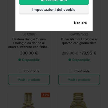
Impostazioni dei cookie
Non ora
Swarovski
Guess
5672987
GW0576G2
Dextera Bangle 19 mm
Duke 46 mm Orologio al
Orologio da donna al
quarzo oro giorno data
quarzo svizzero con finitura
pavé color oro champagne
380,00 €
179,95 €
299,00 €
● Disponibile
● Disponibile
Confronta
Confronta
Vedi i prodotti
Vedi i prodotti
-50%