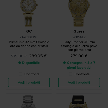
GC
Guess
Y47010L1MF
W1156L2
PrimeChic 32 mm Orologio
Lady Frontier 40 mm
oro da donna con cristalli
Orologio al quarzo pavé
con giorno data
289,95 €
279,00 €
579,00 €
● Disponibile
● Consegna in 3 a 7
giorni lavorativi
Confronta
Confronta
Vedi i prodotti
Vedi i prodotti