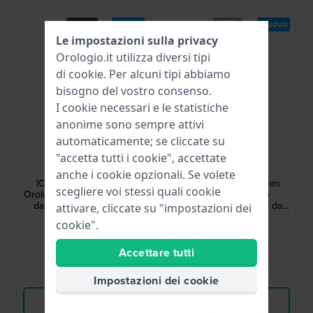
Nuovo
Nuovo
Le impostazioni sulla privacy
Orologio.it utilizza diversi tipi
di
cookie
. Per alcuni tipi abbiamo
bisogno del vostro consenso.
I cookie necessari e le statistiche
anonime sono sempre attivi
automaticamente; se cliccate su
Ice-Watch
Ice-Watch
"accetta tutti i cookie", accettate
025768
025721
anche i cookie opzionali. Se volete
ICE power PW1 41 mm
ICE power PW6 23 mm
scegliere voi stessi quali cookie
Orologio al quarzo in resina
Orologio al quarzo
dal design classico con
rettangolare in acciaio dal
attivare, cliccate su "impostazioni dei
lunetta in acciaio e vetro
design vintage con indici
119,00 €
169,00 €
cookie".
zaffiro
romani
● Disponibile
● Disponibile
Accettare tutti
Confronta
Confronta
Impostazioni dei cookie
Vedi i prodotti
Vedi i prodotti