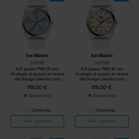
Ice-Watch
Ice-Watch
025781
025780
ICE power PW1 41 mm
ICE power PW1 41 mm
Orologio al quarzo in resina
Orologio al quarzo in resina
dal design classico con
dal design classico con
lunetta in acciaio e vetro
lunetta in acciaio e vetro
119,00 €
119,00 €
zaffiro
zaffiro
● Disponibile
● Disponibile
Confronta
Confronta
Vedi i prodotti
Vedi i prodotti