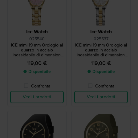
Ice-Watch
Ice-Watch
025540
025537
ICE mimi 19 mm Orologio al
ICE mimi 19 mm Orologio al
quarzo in acciaio
quarzo in acciaio
inossidabile di dimensioni
inossidabile di dimensioni
molto ridotte con indici in
molto ridotte con indici in
119,00 €
119,00 €
cristallo.
cristallo.
● Disponibile
● Disponibile
Confronta
Confronta
Vedi i prodotti
Vedi i prodotti