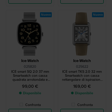
Nuovo
Nuovo
Ice-Watch
Ice-Watch
025820
025622
ICE smart SQ 2.0 37 mm
ICE smart TKS 2.0 32 mm
Smartwatch con cassa
Smartwatch con cassa
quadrata arrotondata e
rettangolare di ispirazione
touchscreen AMOLED
vintage e schermo
99,00 €
169,00 €
touchscreen Amoled da
1,41".
● Disponibile
● Disponibile
Confronta
Confronta