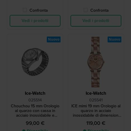
Confronta
Confronta
Vedi i prodotti
Vedi i prodotti
Nuovo
Nuovo
Ice-Watch
Ice-Watch
025514
025541
Chouchou 15 mm Orologio
ICE mimi 19 mm Orologio al
al quarzo con cassa in
quarzo in acciaio
acciaio inossidabile e
inossidabile di dimensioni
bracciale elastico
molto ridotte con indici in
99,00 €
119,00 €
cristallo.