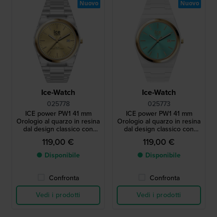
Nuovo
Nuovo
Ice-Watch
Ice-Watch
025778
025773
ICE power PW1 41 mm
ICE power PW1 41 mm
Orologio al quarzo in resina
Orologio al quarzo in resina
dal design classico con
dal design classico con
lunetta in acciaio e vetro
lunetta in acciaio e vetro
119,00 €
119,00 €
zaffiro
zaffiro
● Disponibile
● Disponibile
Confronta
Confronta
Vedi i prodotti
Vedi i prodotti