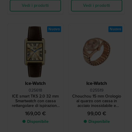
Vedi i prodotti
Vedi i prodotti
Nuovo
Nuovo
Ice-Watch
Ice-Watch
025618
025519
ICE smart TKS 2.0 32 mm
Chouchou 15 mm Orologio
Smartwatch con cassa
al quarzo con cassa in
rettangolare di ispirazione
acciaio inossidabile e
vintage e schermo
bracciale elastico
169,00 €
99,00 €
touchscreen Amoled da
1,41".
● Disponibile
● Disponibile