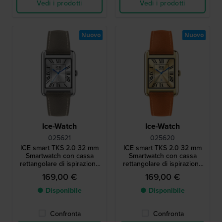
Vedi i prodotti
Vedi i prodotti
Nuovo
Nuovo
Ice-Watch
Ice-Watch
025621
025620
ICE smart TKS 2.0 32 mm
ICE smart TKS 2.0 32 mm
Smartwatch con cassa
Smartwatch con cassa
rettangolare di ispirazione
rettangolare di ispirazione
vintage e schermo
vintage e schermo
169,00 €
169,00 €
touchscreen Amoled da
touchscreen Amoled da
1,41".
1,41".
● Disponibile
● Disponibile
Confronta
Confronta