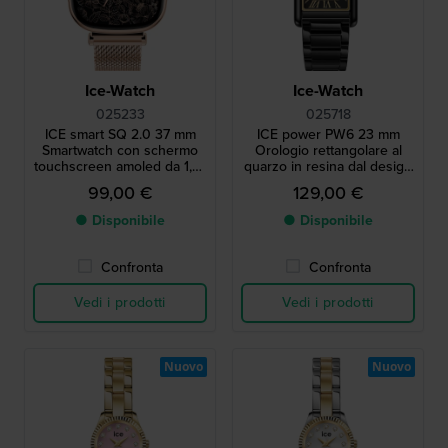
Ice-Watch
Ice-Watch
025233
025718
ICE smart SQ 2.0 37 mm
ICE power PW6 23 mm
Smartwatch con schermo
Orologio rettangolare al
touchscreen amoled da 1,70
quarzo in resina dal design
pollici
vintage con indici romani
99,00 €
129,00 €
● Disponibile
● Disponibile
Confronta
Confronta
Vedi i prodotti
Vedi i prodotti
Nuovo
Nuovo