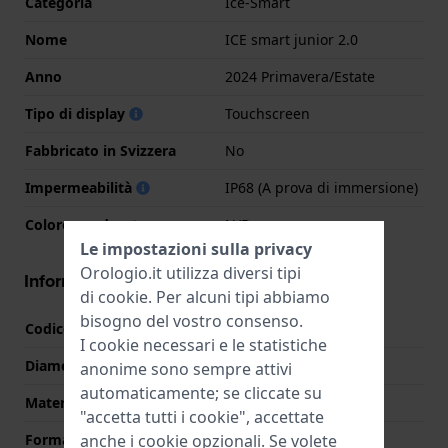
Categoria
Ice-Smart
Nome
ICE smart junior 2.0
Anno
2024 Primavera/Estate
Tipo di display
Touchscreen
Fabbricato in Svizzera
No
Impermeabilità
IP68 (A prova di immersione)
Colore quadrante
N/D
Le impostazioni sulla privacy
Orologio.it utilizza diversi tipi
Informazioni della cassa
di
cookie
. Per alcuni tipi abbiamo
bisogno del vostro consenso.
Codice cassa
022801
I cookie necessari e le statistiche
Diametro
36 mm
anonime sono sempre attivi
automaticamente; se cliccate su
Materiale cassa
Resina
"accetta tutti i cookie", accettate
Forma della cassa
Rettangolare
anche i cookie opzionali. Se volete