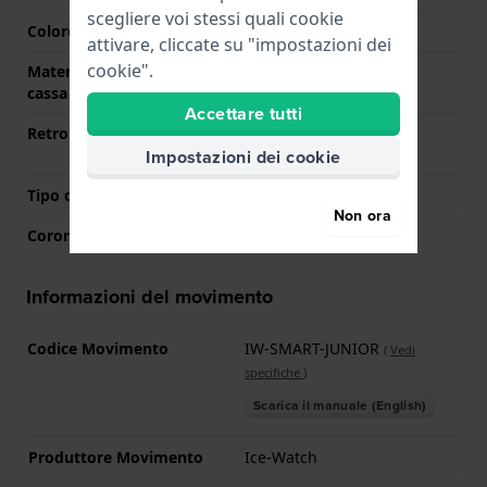
scegliere voi stessi quali cookie
Colore della cassa
Viola
attivare, cliccate su "impostazioni dei
cookie".
Materiale del retro della
Acciaio inox
cassa
Accettare tutti
Retro cassa
Monitor
Cardiofrequenzimetro
Impostazioni dei cookie
Tipo di vetro
Minerale
Non ora
Corona
Corona da estrarre
Informazioni del movimento
Codice Movimento
IW-SMART-JUNIOR
(
Vedi
specifiche
)
Scarica il manuale (English)
Produttore Movimento
Ice-Watch