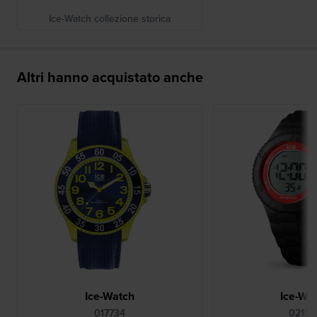
Ice-Watch collezione storica
Altri hanno acquistato anche
Ice-Watch
Ice-Wa
017734
02100