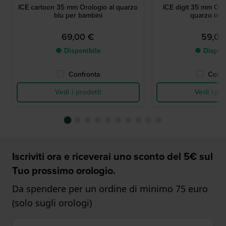
ICE cartoon 35 mm Orologio al quarzo
ICE digit 35 mm Orol
blu per bambini
quarzo in s
69,00 €
59,00
● Disponibile
● Dispon
Confronta
Confr
Vedi i prodotti
Vedi i pro
Iscriviti ora e riceverai uno sconto del 5€ sul
Tuo prossimo orologio.
Da spendere per un ordine di minimo 75 euro
(solo sugli orologi)