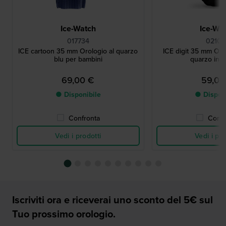
Ice-Watch
Ice-Wa
017734
02100
ICE cartoon 35 mm Orologio al quarzo
ICE digit 35 mm Orol
blu per bambini
quarzo in s
69,00 €
59,00
● Disponibile
● Dispon
Confronta
Confr
Vedi i prodotti
Vedi i pro
Iscriviti ora e riceverai uno sconto del 5€ sul
Tuo prossimo orologio.