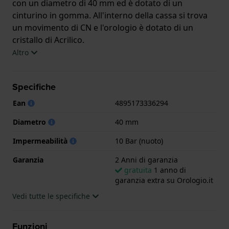
con un diametro di 40 mm ed è dotato di un
cinturino in gomma. All'interno della cassa si trova
un movimento di CN e l'orologio è dotato di un
cristallo di Acrilico.
Altro
L'orologio è impermeabile a 10ATM. Questo significa
che l'orologio è adatto al nuoto. L'orologio è fornito
Specifiche
con 2 Anni di garanzia.
Ean
4895173336294
.
Diametro
40 mm
Impermeabilità
10 Bar (nuoto)
Garanzia
2 Anni di garanzia
gratuita
1 anno di
garanzia extra su Orologio.it
Vedi tutte le specifiche
Funzioni