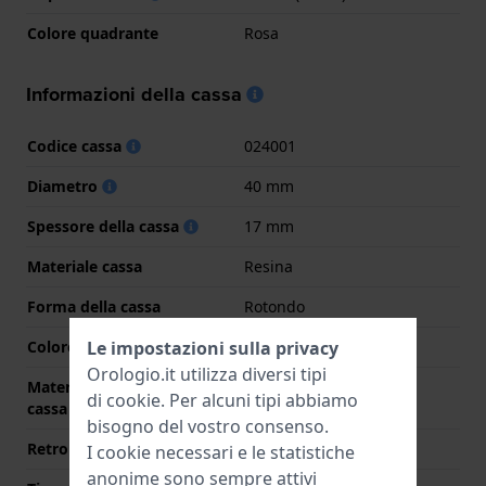
Colore quadrante
Rosa
Informazioni della cassa
Codice cassa
024001
Diametro
40 mm
Spessore della cassa
17 mm
Materiale cassa
Resina
Forma della cassa
Rotondo
Le impostazioni sulla privacy
Colore della cassa
Bianco
Orologio.it utilizza diversi tipi
Materiale del retro della
Acciaio inox
di
cookie
. Per alcuni tipi abbiamo
cassa
bisogno del vostro consenso.
Retro cassa
Chiusura con viti
I cookie necessari e le statistiche
anonime sono sempre attivi