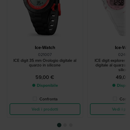
Ice-Watch
Ice-Wa
021007
02400
ICE digit 35 mm Orologio digitale al
ICE digit explorer 
quarzo in silicone
digitale al quarzo c
silico
59,00 €
49,00
● Disponibile
● Dispon
Confronta
Confr
Vedi i prodotti
Vedi i pro