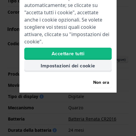
Tipo di vetro
Acrilico
automaticamente; se cliccate su
"accetta tutti i cookie", accettate
Corona
N/D
anche i cookie opzionali. Se volete
scegliere voi stessi quali cookie
Informazioni del movimento
attivare, cliccate su "impostazioni dei
cookie".
Codice Movimento
Ice-Digital-CR2016
(
Vedi
specifiche
)
Accettare tutti
Scarica il manuale (multilingue)
Impostazioni dei cookie
Produttore Movimento
CN
Non ora
Movimento svizzero
No
Tipo di display
Digitale
Meccanismo
Quarzo
Batteria
Batteria Renata CR2016
Durata della batteria
24 mesi