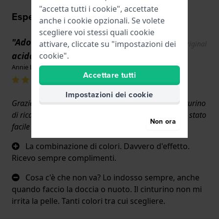
"accetta tutti i cookie", accettate
Esperienze utente
anche i cookie opzionali. Se volete
scegliere voi stessi quali cookie
"Adoro l'accostamento di giallo
attivare, cliccate su "impostazioni dei
Show original
text
acido e grigio."
cookie".
Annie Longstaff · 22 maggio 2026
Accettare tutti
Impostazioni dei cookie
Grazie a watch.co.uk, sono riuscito a trovare un cinturino
di ricambio per il mio orologio preferito. Ordinare è stato
Non ora
facile e la consegna è stata rapida.
La combinazione di colori. Davvero d'effetto.
Ricevo sempre complimenti.
Cosa c'è che non va? Lo indosso sempre, anche
quando faccio la doccia o nuoto. Il cinturino non mi
irrita la pelle. Tanti colori tra cui scegliere.