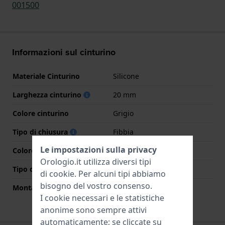
001500
Informazioni sul cinturino
Materiale Cinturino
Silicone
Larghezza cinturino
20 mm
Colore cinturino
Grigio
Tipo di chiusura
Fibbia
Le impostazioni sulla privacy
Colore Chiusura
Argento
Orologio.it utilizza diversi tipi
Tipo di montatura
Nessuno
di
cookie
. Per alcuni tipi abbiamo
bisogno del vostro consenso.
Montatura dritta
No
I cookie necessari e le statistiche
anonime sono sempre attivi
automaticamente; se cliccate su