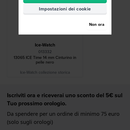
Impostazioni dei cookie
Non ora
Ice-Watch
013332
13065 ICE Time 14 mm Cinturino in
pelle nero
Ice-Watch collezione storica
Iscriviti ora e riceverai uno sconto del 5€ sul
Tuo prossimo orologio.
Da spendere per un ordine di minimo 75 euro
(solo sugli orologi)