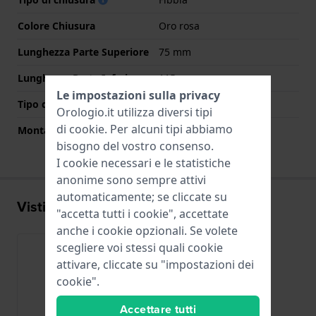
Colore Chiusura
Oro rosa
Lunghezza Parte Superiore
75 mm
Lunghezza Parte Inferiore
115 mm
Le impostazioni sulla privacy
Tipo di montatura
Perni a molla
Orologio.it utilizza diversi tipi
di
cookie
. Per alcuni tipi abbiamo
Montatura dritta
Si
bisogno del vostro consenso.
I cookie necessari e le statistiche
anonime sono sempre attivi
automaticamente; se cliccate su
Visti di recente
"accetta tutti i cookie", accettate
anche i cookie opzionali. Se volete
scegliere voi stessi quali cookie
attivare, cliccate su "impostazioni dei
cookie".
Accettare tutti