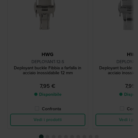
HWG
HW
DEPLOYANT-12-S
DEPLOYANT
Deployant buckle Fibbia a farfalla in
Deployant buckle Fibb
acciaio inossidabile 12 mm
acciaio inossid
7,95 €
7,95
● Disponibile
● Dispon
Confronta
Confr
Vedi i prodotti
Vedi i pro