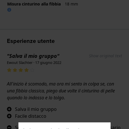
Misura cinturino alla fibbia
18 mm
Esperienze utente
"Salva il mio gruppo"
Show original text
Ewout Slachter · 17 giugno 2022
All'inizio è scomodo, ma ora mi sento in colpa se, con
una fibbia classica, piego due volte il cinturino di pelle
quando lo indosso e lo tolgo.
Salva il mio gruppo
Facile distacco
Se si è abituati a una fibbia classica, è necessario