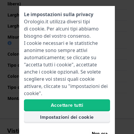
libero)
Le impostazioni sulla privacy
Larghezza cinturino
18 mm
Orologio.it utilizza diversi tipi
Larghezza tra Anse
18 mm
di
cookie
. Per alcuni tipi abbiamo
bisogno del vostro consenso.
Misura cinturino alla fibbia
18 mm
I cookie necessari e le statistiche
anonime sono sempre attivi
Colore cinturino
Argento
automaticamente; se cliccate su
"accetta tutti i cookie", accettate
Tipo di chiusura
Chiusura a gioiello
anche i cookie opzionali. Se volete
Colore Chiusura
Argento
scegliere voi stessi quali cookie
attivare, cliccate su "impostazioni dei
Tipo di montatura
Perni a molla
cookie".
Montatura dritta
No
Accettare tutti
Impostazioni dei cookie
Visti di recente
Non ora