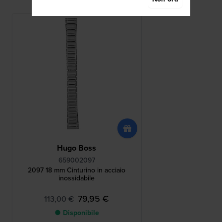
Hugo Boss
659002097
2097 18 mm Cinturino in acciaio
inossidabile
79,95 €
113,00 €
● Disponibile