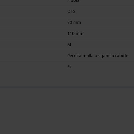
Fibbia
Oro
70 mm
110 mm
M
Perni a molla a sgancio rapido
Si