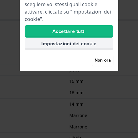
scegliere voi stessi quali cookie
attivare, cliccate su "impostazioni dei
cookie".
Accettare tutti
Impostazioni dei cookie
9008678186713
Pelle
Non ora
pelle
16 mm
16 mm
14 mm
Marrone
Marrone