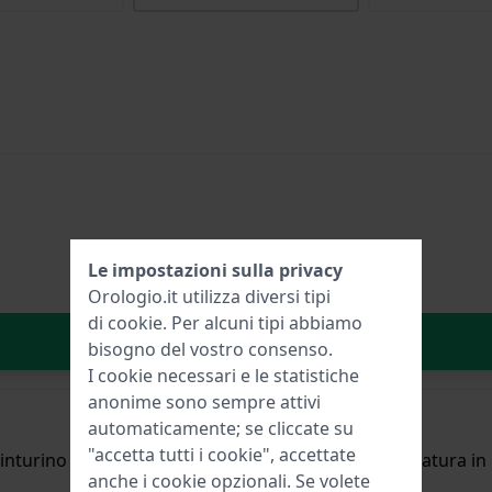
Le impostazioni sulla privacy
Orologio.it utilizza diversi tipi
di
cookie
. Per alcuni tipi abbiamo
Aggiungi al carrello
bisogno del vostro consenso.
I cookie necessari e le statistiche
anonime sono sempre attivi
automaticamente; se cliccate su
"accetta tutti i cookie", accettate
nturino in pelle di vitello setosa con elegante goffratura i
anche i cookie opzionali. Se volete