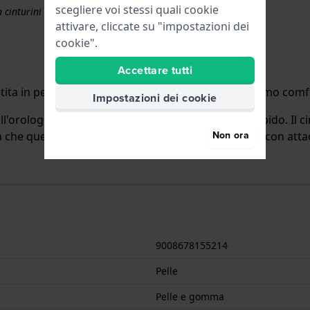
scegliere voi stessi quali cookie
 cinturini superiori a € 50
attivare, cliccate su "impostazioni dei
cookie".
Accettare tutti
in pelle di vitello italiana naturale, crea il massimo comf
Impostazioni dei cookie
all'orologio per mezzo di perni a molla a sgancio rapido. Il
Non ora
ica che questo cinturino è adatto a tutti gli orologi di con atta
9008678155214
Pelle
Pelle e gomma