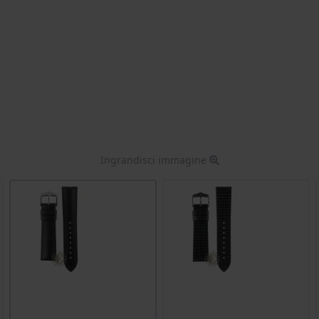
Ingrandisci immagine