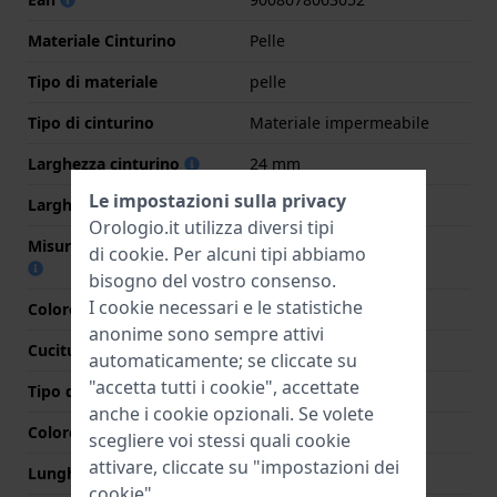
Materiale Cinturino
Pelle
Tipo di materiale
pelle
Tipo di cinturino
Materiale impermeabile
Larghezza cinturino
24 mm
Le impostazioni sulla privacy
Larghezza tra Anse
24 mm
Orologio.it utilizza diversi tipi
Misura cinturino alla fibbia
22 mm
di
cookie
. Per alcuni tipi abbiamo
bisogno del vostro consenso.
I cookie necessari e le statistiche
Colore cinturino
Marrone
anonime sono sempre attivi
Cuciture a colori
Bianco
automaticamente; se cliccate su
"accetta tutti i cookie", accettate
Tipo di chiusura
Fibbia
anche i cookie opzionali. Se volete
Colore Chiusura
Argento
scegliere voi stessi quali cookie
attivare, cliccate su "impostazioni dei
Lunghezza Parte Superiore
80 mm
cookie".