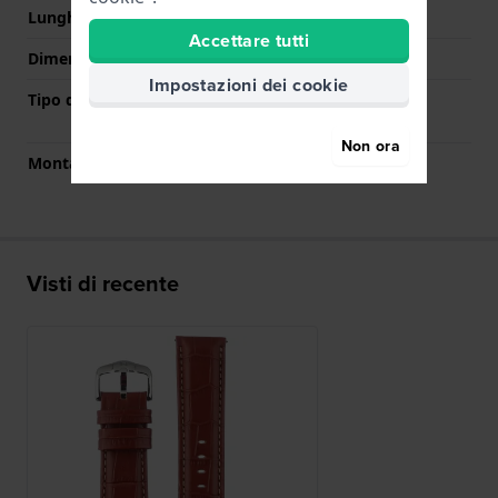
Lunghezza Parte Inferiore
120 mm
Accettare tutti
Dimensione del cinturino
L
Impostazioni dei cookie
Tipo di montatura
Perni a molla a sgancio
rapido
Non ora
Montatura dritta
Si
Visti di recente