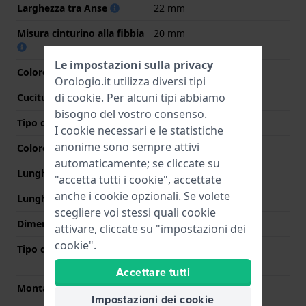
Larghezza tra Anse
22 mm
Misura cinturino alla fibbia
20 mm
Le impostazioni sulla privacy
Colore cinturino
Marrone
Orologio.it utilizza diversi tipi
di
cookie
. Per alcuni tipi abbiamo
Cuciture a colori
Marrone
bisogno del vostro consenso.
Tipo di chiusura
Fibbia
I cookie necessari e le statistiche
anonime sono sempre attivi
Colore Chiusura
Argento
automaticamente; se cliccate su
Lunghezza Parte Superiore
80 mm
"accetta tutti i cookie", accettate
anche i cookie opzionali. Se volete
Lunghezza Parte Inferiore
120 mm
scegliere voi stessi quali cookie
Dimensione del cinturino
L
attivare, cliccate su "impostazioni dei
cookie".
Tipo di montatura
Perni a molla a sgancio
rapido
Accettare tutti
Montatura dritta
Si
Impostazioni dei cookie