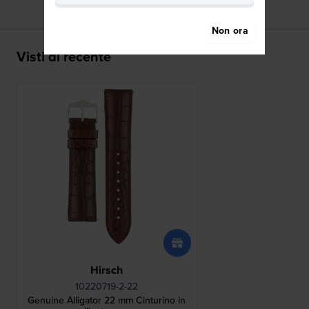
Non ora
Visti di recente
Hirsch
10220719-2-22
Genuine Alligator 22 mm Cinturino in