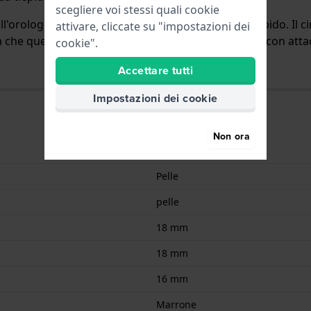
scegliere voi stessi quali cookie
all'orologio per mezzo di perni a molla a sgancio rapido. Il
attivare, cliccate su "impostazioni dei
ica che questo cinturino è adatto a tutti gli orologi di con atta
cookie".
Accettare tutti
Impostazioni dei cookie
Non ora
9008678004369
Pelle
pelle
18 mm
18 mm
16 mm
Marrone