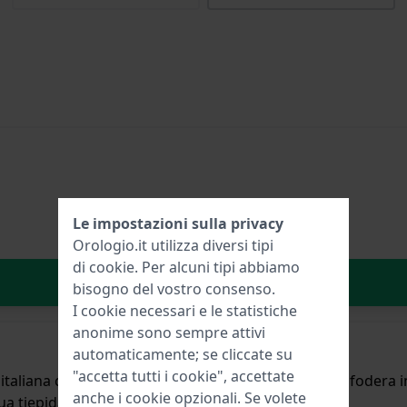
Le impostazioni sulla privacy
Orologio.it utilizza diversi tipi
di
cookie
. Per alcuni tipi abbiamo
Aggiungi al carrello
bisogno del vostro consenso.
I cookie necessari e le statistiche
anonime sono sempre attivi
automaticamente; se cliccate su
"accetta tutti i cookie", accettate
o italiana con goffratura in alligatore e foderato con fodera
anche i cookie opzionali. Se volete
ua tiepida.