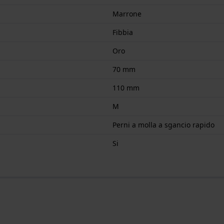
Marrone
Fibbia
Oro
70 mm
110 mm
M
Perni a molla a sgancio rapido
Si