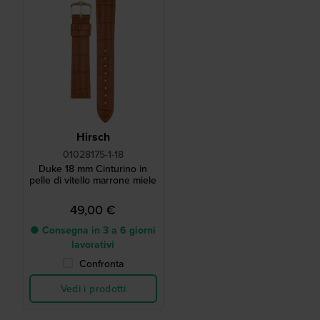
Hirsch
01028175-1-18
Duke 18 mm Cinturino in
pelle di vitello marrone miele
49,00 €
● Consegna in 3 a 6 giorni
lavorativi
Confronta
Vedi i prodotti