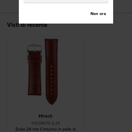
Non ora
Visti di recente
Hirsch
01028070-2-24
Duke 24 mm Cinturino in pelle di