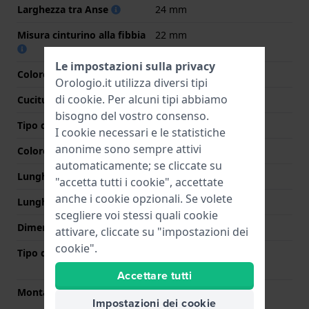
Larghezza tra Anse
24 mm
Misura cinturino alla fibbia
22 mm
Le impostazioni sulla privacy
Colore cinturino
Marrone
Orologio.it utilizza diversi tipi
di
cookie
. Per alcuni tipi abbiamo
Cuciture a colori
Marrone
bisogno del vostro consenso.
Tipo di chiusura
Fibbia
I cookie necessari e le statistiche
anonime sono sempre attivi
Colore Chiusura
Argento
automaticamente; se cliccate su
Lunghezza Parte Superiore
80 mm
"accetta tutti i cookie", accettate
anche i cookie opzionali. Se volete
Lunghezza Parte Inferiore
120 mm
scegliere voi stessi quali cookie
Dimensione del cinturino
L
attivare, cliccate su "impostazioni dei
cookie".
Tipo di montatura
Perni a molla a sgancio
rapido
Accettare tutti
Montatura dritta
Si
Impostazioni dei cookie