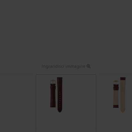
Ingrandisci immagine