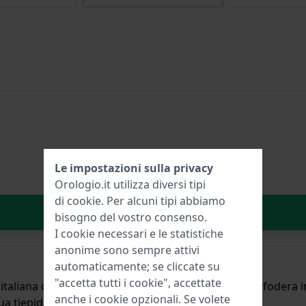
Le impostazioni sulla privacy
Orologio.it utilizza diversi tipi
di
cookie
. Per alcuni tipi abbiamo
Aggiungi al carrello
bisogno del vostro consenso.
I cookie necessari e le statistiche
anonime sono sempre attivi
automaticamente; se cliccate su
"accetta tutti i cookie", accettate
o italiana con goffratura in alligatore e foderato con fodera
anche i cookie opzionali. Se volete
ua tiepida.