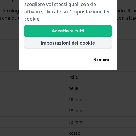
scegliere voi stessi quali cookie
all'orologio per mezzo di perni a molla a sgancio rapido. Il
attivare, cliccate su "impostazioni dei
ica che questo cinturino è adatto a tutti gli orologi di con atta
cookie".
Accettare tutti
Impostazioni dei cookie
Non ora
9008678004536
Pelle
pelle
18 mm
18 mm
16 mm
Rosso