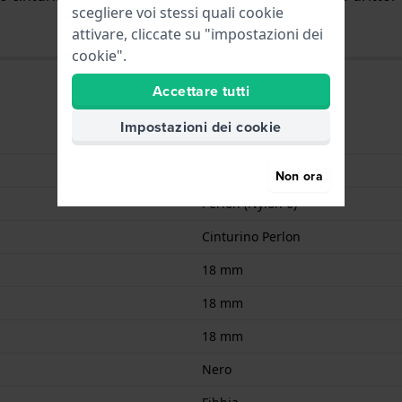
scegliere voi stessi quali cookie
attivare, cliccate su "impostazioni dei
cookie".
Accettare tutti
Impostazioni dei cookie
9008678034403
Tessuto
Non ora
Perlon (Nylon 6)
Cinturino Perlon
18 mm
18 mm
18 mm
Nero