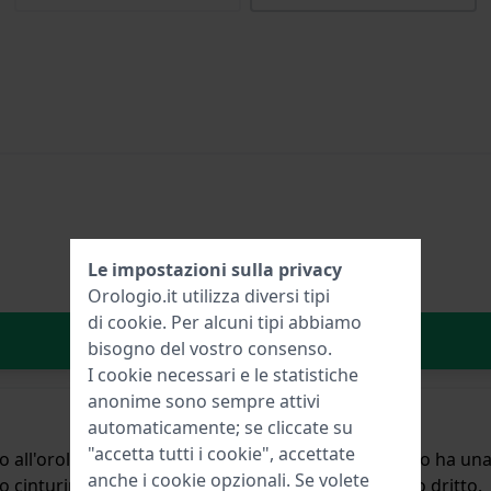
Le impostazioni sulla privacy
Orologio.it utilizza diversi tipi
di
cookie
. Per alcuni tipi abbiamo
Aggiungi al carrello
bisogno del vostro consenso.
I cookie necessari e le statistiche
anonime sono sempre attivi
automaticamente; se cliccate su
"accetta tutti i cookie", accettate
o all'orologio per mezzo di perni a molla. Il cinturino ha una
anche i cookie opzionali. Se volete
o cinturino è adatto a tutti gli orologi di con attacco dritto.