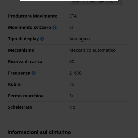
Scarica il manuale (English)
Produttore Movimento
ETA
Movimento svizzero
Si
Tipo di display
Analogico
Meccanismo
Meccanico automatico
Riserva di carica
80
Frequenza
21600
Rubini
25
Fermo macchina
Si
Scheletrato
No
Informazioni sul cinturino