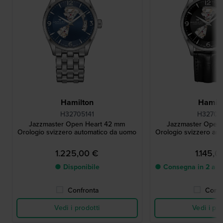
Hamilton
Hamilt
H32705141
H32705
Jazzmaster Open Heart 42 mm
Jazzmaster Open
Orologio svizzero automatico da uomo
Orologio svizzero au
1.225,00 €
1.145,0
● Disponibile
● Consegna in 2 a 5 g
Confronta
Confr
Vedi i prodotti
Vedi i pro