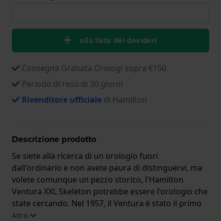
alla lista dei desideri
Consegna Gratuita Orologi sopra €150
Periodo di reso di 30 giorni
Rivenditore ufficiale
di Hamilton
Descrizione prodotto
Se siete alla ricerca di un orologio fuori
dall'ordinario e non avete paura di distinguervi, ma
volete comunque un pezzo storico, l'Hamilton
Ventura XXL Skeleton potrebbe essere l'orologio che
state cercando. Nel 1957, il Ventura è stato il primo
orologio elettronico al mondo, ma questa versione
Altro