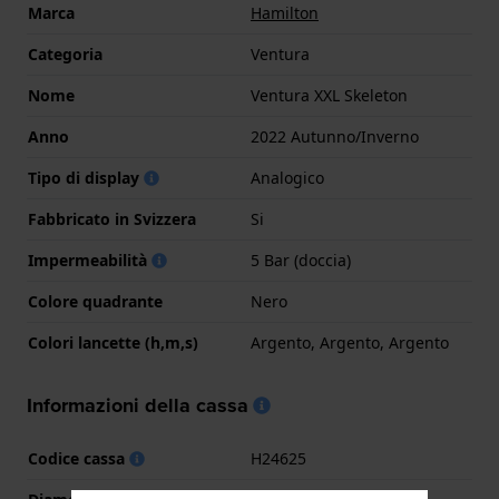
Marca
Hamilton
Categoria
Ventura
Nome
Ventura XXL Skeleton
Anno
2022 Autunno/Inverno
Tipo di display
Analogico
Fabbricato in Svizzera
Si
Impermeabilità
5 Bar (doccia)
Colore quadrante
Nero
Colori lancette (h,m,s)
Argento, Argento, Argento
Informazioni della cassa
Codice cassa
H24625