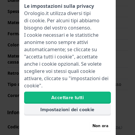
Diametro
46 mm
Le impostazioni sulla privacy
Spessore della cassa
11.3 mm
Orologio.it utilizza diversi tipi
di
cookie
. Per alcuni tipi abbiamo
Materiale cassa
Acciaio inox
bisogno del vostro consenso.
Forma della cassa
Altro
I cookie necessari e le statistiche
anonime sono sempre attivi
Colore della cassa
Argento
automaticamente; se cliccate su
Materiale del retro della
Acciaio inox
"accetta tutti i cookie", accettate
cassa
anche i cookie opzionali. Se volete
scegliere voi stessi quali cookie
Retro cassa
Fondello avvitato
attivare, cliccate su "impostazioni dei
Tipo di vetro
Zafiro doppio antirreflesso
cookie".
Corona
Corona da estrarre
Accettare tutti
Impostazioni dei cookie
Informazioni del movimento
Non ora
Codice Movimento
H-10 no-date
(
Vedi specifiche
)