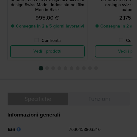
design Swiss Made - Indossato nel film
orologio svizzer
Men in Black
automat
995,00 €
2.175,
● Consegna in 2 a 5 giorni lavorativi
● Consegna in 2 a 5 g
Confronta
Confr
Vedi i prodotti
Vedi i pro
Specifiche
Funzioni
Informazioni generali
Ean
7630458803316