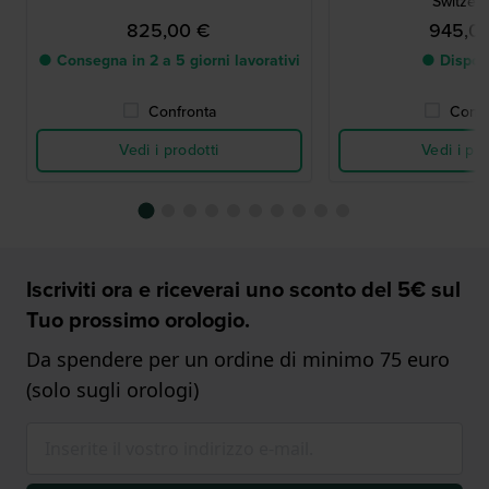
Switzerl
825,00 €
945,0
● Consegna in 2 a 5 giorni lavorativi
● Dispon
Confronta
Confr
Vedi i prodotti
Vedi i pro
Iscriviti ora e riceverai uno sconto del 5€ sul
Tuo prossimo orologio.
Da spendere per un ordine di minimo 75 euro
(solo sugli orologi)