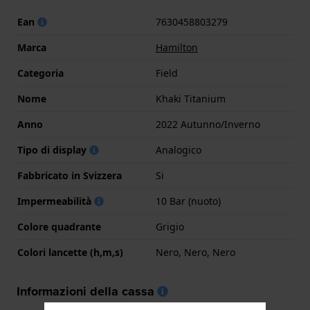
Ean
7630458803279
Marca
Hamilton
Categoria
Field
Nome
Khaki Titanium
Anno
2022 Autunno/Inverno
Tipo di display
Analogico
Fabbricato in Svizzera
Si
Impermeabilità
10 Bar (nuoto)
Colore quadrante
Grigio
Colori lancette (h,m,s)
Nero, Nero, Nero
Informazioni della cassa