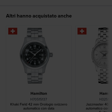
Altri hanno acquistato anche
Hamilton
Hamilt
H70515137
H32515
Khaki Field 42 mm Orologio svizzero
Jazzmaster 40 
automatico con data
automatico con d