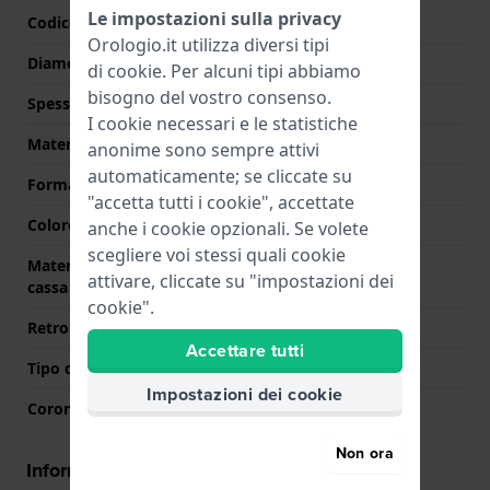
Le impostazioni sulla privacy
Codice cassa
H70215
Orologio.it utilizza diversi tipi
Diametro
38 mm
di
cookie
. Per alcuni tipi abbiamo
bisogno del vostro consenso.
Spessore della cassa
11.5 mm
I cookie necessari e le statistiche
Materiale cassa
Titanio
anonime sono sempre attivi
automaticamente; se cliccate su
Forma della cassa
Rotondo
"accetta tutti i cookie", accettate
Colore della cassa
Nero
anche i cookie opzionali. Se volete
scegliere voi stessi quali cookie
Materiale del retro della
Titanio
attivare, cliccate su "impostazioni dei
cassa
cookie".
Retro cassa
Trasparente
Accettare tutti
Tipo di vetro
Zaffiro
Impostazioni dei cookie
Corona
Corona da estrarre
Non ora
Informazioni del movimento