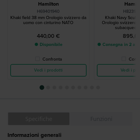
Hamilton
Hamilt
H69401940
H82395
Khaki field 38 mm Orologio svizzero da
Khaki Navy Scub
uomo con cinturino NATO
Orologio svizzero a
subacqueo c
440,00 €
895,0
● Disponibile
● Consegna in 2 a 5 g
Confronta
Confr
Vedi i prodotti
Vedi i pro
Specifiche
Funzioni
Informazioni generali