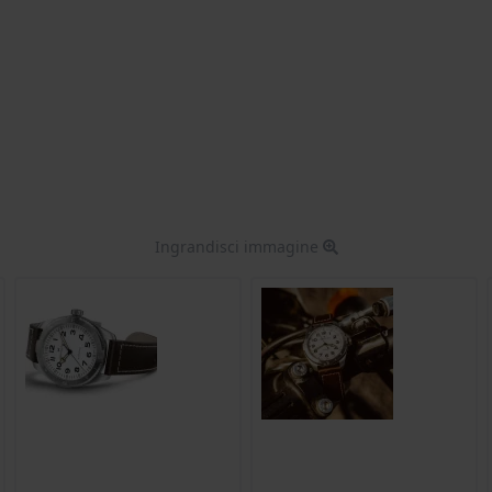
Ingrandisci immagine