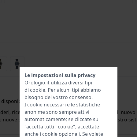
Le impostazioni sulla privacy
Orologio.it utilizza diversi tipi
di
cookie
. Per alcuni tipi abbiamo
bisogno del vostro consenso.
disponibile.
I cookie necessari e le statistiche
anonime sono sempre attivi
deri, riceverete un'e-mail quando il prodotto sarà di nuovo d
automaticamente; se cliccate su
ulle nuove scorte. Subito dopo viene cancellato dal nostro si
"accetta tutti i cookie", accettate
anche i cookie opzionali. Se volete