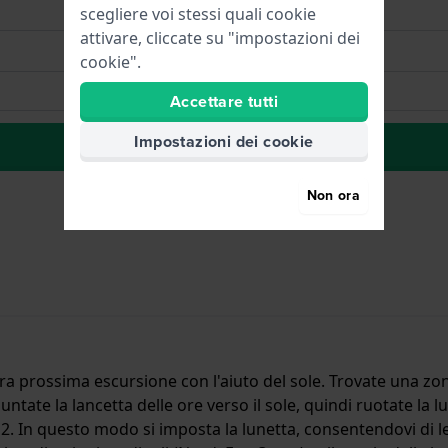
scegliere voi stessi quali cookie
attivare, cliccate su "impostazioni dei
cookie".
Accettare tutti
Impostazioni dei cookie
alla lista dei desideri
Non ora
tra prossima escursione con l'aiuto del sole. Trovate una zon
untate la lancetta delle ore verso il sole, quindi ruotate la 
12. In questo modo si imposta la lunetta, consentendovi di leg