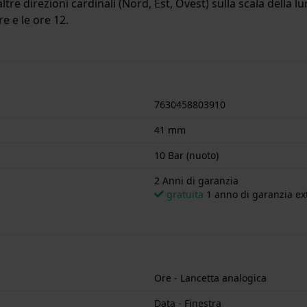
tre direzioni cardinali (Nord, Est, Ovest) sulla scala della l
e e le ore 12.
7630458803910
41 mm
10 Bar (nuoto)
2 Anni di garanzia
gratuita
1 anno di garanzia ext
Ore - Lancetta analogica
Data - Finestra