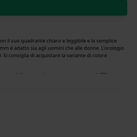
on il suo quadrante chiaro e leggibile e la semplice
7 mm è adatto sia agli uomini che alle donne. L'orologio
 Si consiglia di acquistare la variante di colore
nterno della cassa si trova un movimento di ETA e
i di garanzia.