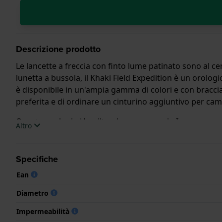
Descrizione prodotto
Le lancette a freccia con finto lume patinato sono al ce
lunetta a bussola, il Khaki Field Expedition è un orolog
è disponibile in un'ampia gamma di colori e con bracciale
preferita e di ordinare un cinturino aggiuntivo per camb
Questo orologio Hamilton ha una cassa in Inox con un d
Altro
l'orologio è dotato di un cristallo di Zaffiro.
L'orologio è impermeabile a 10ATM. Questo significa che 
Specifiche
Ean
.
Diametro
Impermeabilità