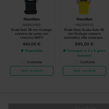
Hamilton
Hamilton
H69401940
H82395332
Khaki field 38 mm Orologio
Khaki Navy Scuba Auto 40
svizzero da uomo con
mm Orologio svizzero
cinturino NATO
automatico stile subacqueo
con data
440,00 €
895,00 €
● Disponibile
● Consegna in 2 a 5 giorni
lavorativi
Confronta
Confronta
Vedi i prodotti
Vedi i prodotti
Specifiche