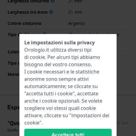
Larghezza cinturino
21 mm
Larghezza tra Anse
21 mm
Colore cinturino
Argento
Tipo di chiusura
Chiusura deployante con
bottoni
Le impostazioni sulla privacy
Orologio.it utilizza diversi tipi
Colore Chiusura
Argento
di
cookie
. Per alcuni tipi abbiamo
Tipo di montatura
Perni a molla
bisogno del vostro consenso.
I cookie necessari e le statistiche
Montatura dritta
No
anonime sono sempre attivi
automaticamente; se cliccate su
"accetta tutti i cookie", accettate
anche i cookie opzionali. Se volete
Esperienze utente
scegliere voi stessi quali cookie
attivare, cliccate su "impostazioni dei
cookie".
"Qualità molto elevata"
Show original text
Guido · 17 giugno 2022
Accettare tutti