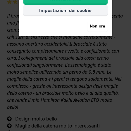
Impostazioni dei cookie
Il bracciale in metallo è un originale Hamilton e presenta
una finitura di alta qualità. I lati del bracciale sono
Non ora
cromati e lucidi. La chiusura del bracciale ha una
chiusura di sicurezza che si mantiene correttamente -
nessuna apertura accidentale! Il bracciale è stato
consegnato completamente avvolto e confezionato con
cura. I collegamenti del bracciale alla cassa erano
confezionati singolarmente. L'assemblaggio è stato
molto semplice utilizzando un perno da 0,8 mm. Le
maglie della catena e i perni si tengono saldamente. Nel
complesso - grazie all'interessante design delle maglie
della catena - un bracciale molto bello e di alta qualità,
che rende il mio Hamilton Kakhi Aviation ETO molto
bello!
Design molto bello
Maglie della catena molto interessanti