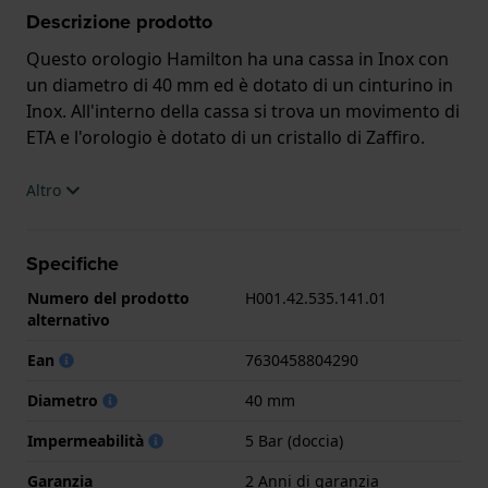
Descrizione prodotto
Questo orologio Hamilton ha una cassa in Inox con
un diametro di 40 mm ed è dotato di un cinturino in
Inox. All'interno della cassa si trova un movimento di
ETA e l'orologio è dotato di un cristallo di Zaffiro.
L'orologio è impermeabile a 5ATM. Questo significa
Altro
che l'orologio è adatto per la doccia. L'orologio è
fornito con 2 Anni di garanzia.
Specifiche
.
Numero del prodotto
H001.42.535.141.01
alternativo
Ean
7630458804290
Diametro
40 mm
Impermeabilità
5 Bar (doccia)
Garanzia
2 Anni di garanzia