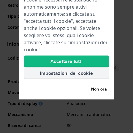
Retro cassa
Trasparente
anonime sono sempre attivi
automaticamente; se cliccate su
Tipo di vetro
Zaffiro
"accetta tutti i cookie", accettate
Corona
Corona da estrarre
anche i cookie opzionali. Se volete
scegliere voi stessi quali cookie
attivare, cliccate su "impostazioni dei
Informazioni del movimento
cookie".
Codice Movimento
H-10
(
Vedi specifiche
)
Accettare tutti
Scarica il manuale (English)
Impostazioni dei cookie
Produttore Movimento
ETA
Non ora
Movimento svizzero
Si
Tipo di display
Analogico
Meccanismo
Meccanico automatico
Riserva di carica
80