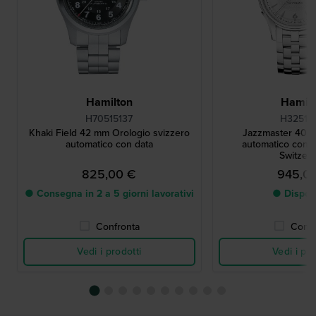
Hamilton
Hamilt
H70515137
H32515
Khaki Field 42 mm Orologio svizzero
Jazzmaster 40 
automatico con data
automatico con d
Switzerl
825,00 €
945,0
● Consegna in 2 a 5 giorni lavorativi
● Dispon
Confronta
Confr
Vedi i prodotti
Vedi i pro