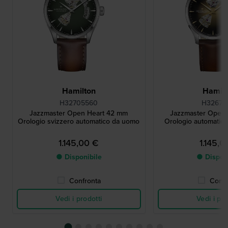
Hamilton
Hamilt
H32705560
H32675
Jazzmaster Open Heart 42 mm
Jazzmaster Open
Orologio svizzero automatico da uomo
Orologio automatico 
1.145,00 €
1.145,0
● Disponibile
● Dispon
Confronta
Confr
Vedi i prodotti
Vedi i pro