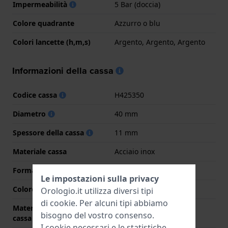
Impermeabilità
5 Bar (doccia)
Colore quadrante
Azzurro o blu
Colori lancette (h,m,s)
Argento, Argento, Argento
Informazioni della cassa
Codice cassa
H425350
Diametro
40 mm
Spessore della cassa
11 mm
Materiale cassa
Acciaio inox
Forma della cassa
Rotondo
Le impostazioni sulla privacy
Colore della cassa
Argento
Orologio.it utilizza diversi tipi
di
cookie
. Per alcuni tipi abbiamo
Materiale del retro della
Acciaio inox
bisogno del vostro consenso.
cassa
I cookie necessari e le statistiche