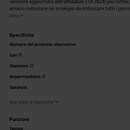
versione aggiornata dell'affidabile ETA 2824) più sottil
amano indossare un orologio da indossare tutti i giorni
Altro
Questo orologio Hamilton ha una cassa in Inox con un d
l'orologio è dotato di un cristallo di Zaffiro.
Specifiche
L'orologio è impermeabile a 10ATM. Questo significa che 
Numero del prodotto alternativo
.
Ean
Diametro
Impermeabilità
Garanzia
Vedi tutte le specifiche
Funzioni
Tempo