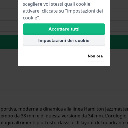
scegliere voi stessi quali cookie
attivare, cliccate su "impostazioni dei
cookie".
Accettare tutti
Impostazioni dei cookie
alla lista dei desideri
Non ora
ortiva, moderna e dinamica alla linea Hamilton Jazzmaster. È 
empo da 38 mm e di questa versione da 34 mm. L'orologio è
logio altrimenti piuttosto classico. Il layout del quadrante