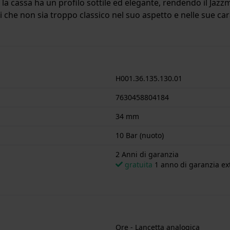
e, la cassa ha un profilo sottile ed elegante, rendendo il Ja
 che non sia troppo classico nel suo aspetto e nelle sue cara
iametro di 34 mm ed è dotato di un cinturino in Inox. All'i
l'orologio è adatto al nuoto. L'orologio è fornito con 2 Ann
H001.36.135.130.01
7630458804184
34 mm
10 Bar (nuoto)
2 Anni di garanzia
gratuita
1 anno di garanzia ext
Ore - Lancetta analogica