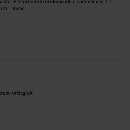
zzmaster Performer un orologio ideale per coloro che
tteristiche.
nterno della cassa si trova un movimento di ETA e
i di garanzia.
ra su Orologio.it