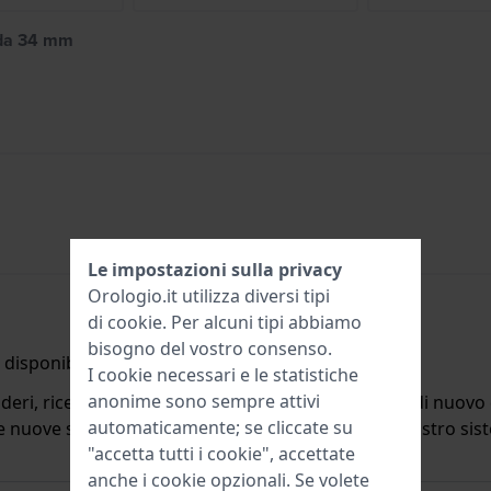
 da 34 mm
Le impostazioni sulla privacy
Orologio.it utilizza diversi tipi
di
cookie
. Per alcuni tipi abbiamo
bisogno del vostro consenso.
disponibile.
I cookie necessari e le statistiche
anonime sono sempre attivi
deri, riceverete un'e-mail quando il prodotto sarà di nuovo d
automaticamente; se cliccate su
ulle nuove scorte. Subito dopo viene cancellato dal nostro si
"accetta tutti i cookie", accettate
anche i cookie opzionali. Se volete