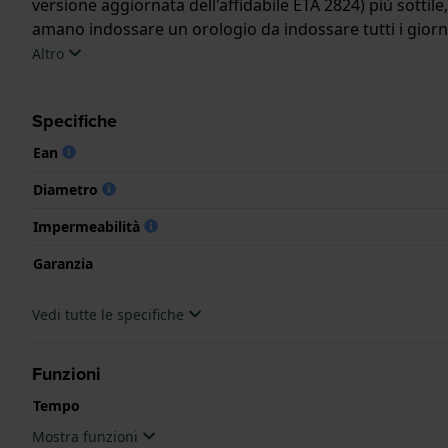
versione aggiornata dell'affidabile ETA 2824) più sottil
amano indossare un orologio da indossare tutti i giorni
Altro
Questo orologio Hamilton ha una cassa in Inox con un d
l'orologio è dotato di un cristallo di Zaffiro singolo antir
Specifiche
L'orologio è impermeabile a 10ATM. Questo significa che 
Ean
.
Diametro
Impermeabilità
Garanzia
Vedi tutte le specifiche
Funzioni
Tempo
Mostra funzioni