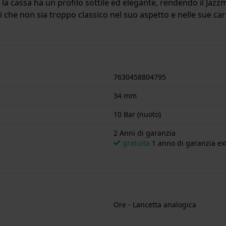
e, la cassa ha un profilo sottile ed elegante, rendendo il Ja
 che non sia troppo classico nel suo aspetto e nelle sue cara
iametro di 34 mm ed è dotato di un cinturino in Inox. All'i
iflesso.
l'orologio è adatto al nuoto. L'orologio è fornito con 2 Ann
7630458804795
34 mm
10 Bar (nuoto)
2 Anni di garanzia
gratuita
1 anno di garanzia ext
Ore - Lancetta analogica