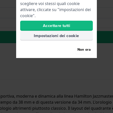
scegliere voi stessi quali cookie
attivare, cliccate su "impostazioni dei
cookie".
Accettare tutti
Impostazioni dei cookie
alla lista dei desideri
Non ora
ortiva, moderna e dinamica alla linea Hamilton Jazzmaster. È 
empo da 38 mm e di questa versione da 34 mm. L'orologio è
logio altrimenti piuttosto classico. Il layout del quadrante