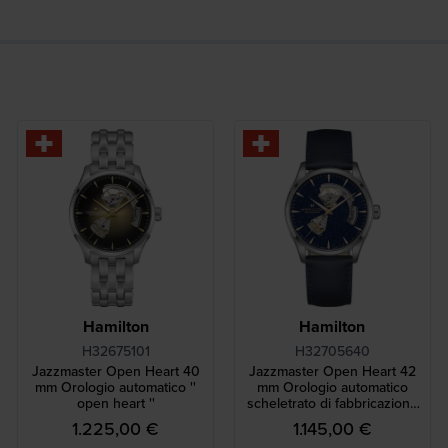
Hamilton
Hamilton
H32675101
H32705640
Jazzmaster Open Heart 40
Jazzmaster Open Heart 42
mm Orologio automatico ''
mm Orologio automatico
open heart ''
scheletrato di fabbricazione
svizzera
1.225,00 €
1.145,00 €