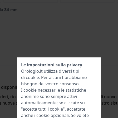
 da 34 mm
Le impostazioni sulla privacy
Orologio.it utilizza diversi tipi
di
cookie
. Per alcuni tipi abbiamo
bisogno del vostro consenso.
disponibile.
I cookie necessari e le statistiche
anonime sono sempre attivi
deri, riceverete un'e-mail quando il prodotto sarà di nuovo d
automaticamente; se cliccate su
ulle nuove scorte. Subito dopo viene cancellato dal nostro si
"accetta tutti i cookie", accettate
anche i cookie opzionali. Se volete