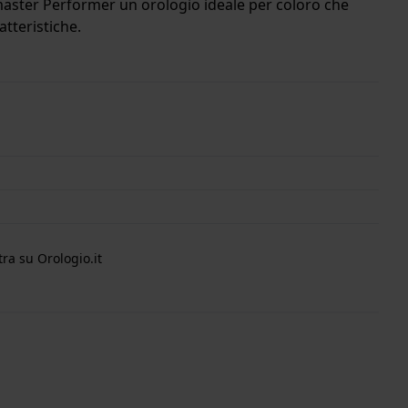
zzmaster Performer un orologio ideale per coloro che
tteristiche.
nterno della cassa si trova un movimento di ETA e
i di garanzia.
ra su Orologio.it